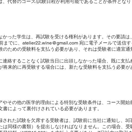
振替は、代替のコース/試験日程が利用可能であることが条件とな
合格しなかった学生は、再試験を受ける権利があります。その要請
でに、atelier22.wine@gmail.com 宛に電子メールで送
験のための受験料を支払う必要があり、それは受験者に適宜通
が事前に連絡することなく試験当日に出頭しなかった場合、既に支
が将来的に再受験する場合には、新たな受験料を支払う必要が
レクシアやその他の医学的理由による特別な受験条件は、コース開
文書によって裏付けされている必要があります。
り登録された試験を欠席する受験者は、試験前に当社に通知し、3
たは同様の書類）を提出しなければなりません。この場合、受