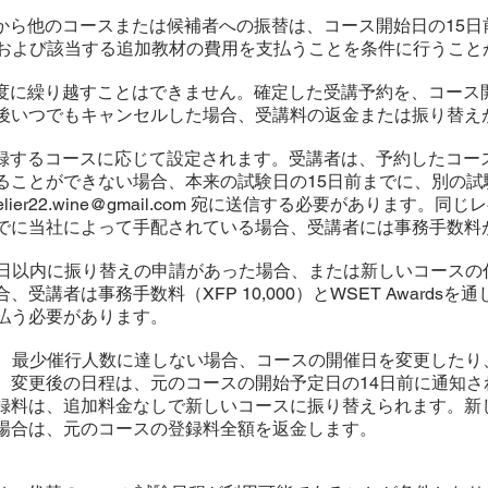
予約から他のコースまたは候補者への振替は、コース開始日の15
00）および該当する追加教材の費用を支払うことを条件に行うこ
翌年度に繰り越すことはできません。確定した受講予約を、コース
後いつでもキャンセルした場合、受講料の返金または振り替え
は、登録するコースに応じて設定されます。受講者は、予約したコ
ることができない場合、本来の試験日の15日前までに、別の試
elier22.wine@gmail.com 宛に送信する必要があります。
でに当社によって手配されている場合、受講者には事務手数料
ら15日以内に振り替えの申請があった場合、または新しいコース
受講者は事務手数料（XFP 10,000）とWSET Awardsを
払う必要があります。
22は、最少催行人数に達しない場合、コースの開催日を変更した
。変更後の日程は、元のコースの開始予定日の14日前に通知さ
録料は、追加料金なしで新しいコースに振り替えられます。新
場合は、元のコースの登録料全額を返金します。