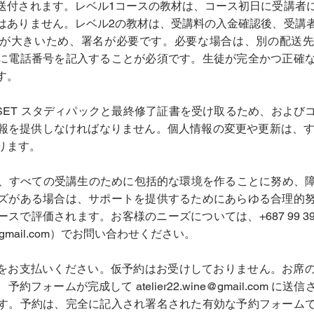
送付されます。レベル1コースの教材は、コース初日に受講者
はありません。レベル2の教材は、受講料の入金確認後、受講
が大きいため、署名が必要です。必要な場合は、別の配送先
に電話番号を記入することが必須です。生徒が完全かつ正確
す。
、WSET スタディパックと最終修了証書を受け取るため、およ
報を提供しなければなりません。個人情報の変更や更新は、す
ります。
エ22は、すべての受講生のために包括的な環境を作ることに努め、
ズがある場合は、サポートを提供するためにあらゆる合理的
スで評価されます。お客様のニーズについては、+687 99 39
ine@gmail.com）でお問い合わせください。
に全額をお支払いください。仮予約はお受けしておりません。お席
約フォームが完成して atelier22.wine@gmail.com に
す。予約は、完全に記入され署名された有効な予約フォーム