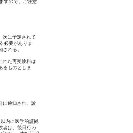
りますので、ご注意
は、次に予定されて
信する必要がありま
知される。
払われた再受験料は
あるものとしま
始前に通知され、診
日以内に医学的証拠
験者は、後日行わ