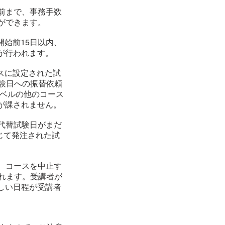
日前まで、事務手数
とができます。
開始前15日以内、
が行われます。
ースに設定された試
験日への振替依頼
同じレベルの他のコース
が課されません。
の代替試験日がまだ
通じて発注された試
り、コースを中止す
れます。受講者が
しい日程が受講者